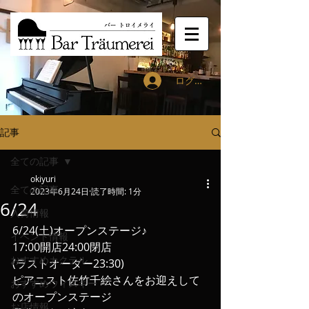
ログイン
記事
全ての記事
okiyuri
全ての記事
2023年6月24日
読了時間: 1分
6/24
入荷情報
6/24(土)オープンステージ♪
イベント情報
17:00開店24:00閉店
おすすめカクテル
(ラストオーダー23:30)
ピアニスト佐竹千絵さんをお迎えして
おすすめウィスキー
のオープンステージ
お店情報