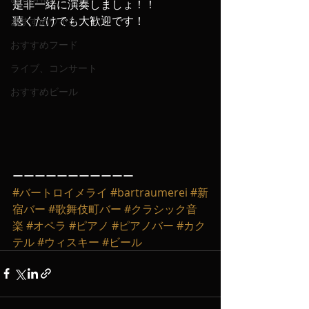
是非一緒に演奏しましょ！！
聴くだけでも大歓迎です！
おすすめワイン
おすすめフード
ライブ、コンサート
おすすめビール
ーーーーーーーーーーー
#バートロイメライ
#bartraumerei
#新
宿バー
#歌舞伎町バー
#クラシック音
楽
#オペラ
#ピアノ
#ピアノバー
#カク
テル
#ウィスキー
#ビール