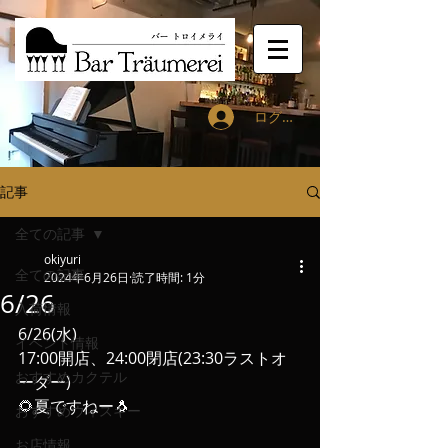
ログイン
記事
全ての記事
okiyuri
全ての記事
2024年6月26日
読了時間: 1分
6/26
入荷情報
6/26(水)
イベント情報
17:00開店、24:00閉店(23:30ラストオ
おすすめカクテル
ーダー)
🌻夏ですねー🐧
おすすめウィスキー
お店情報