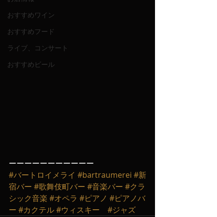
おすすめワイン
おすすめフード
ライブ、コンサート
おすすめビール
ーーーーーーーーーーー
#バートロイメライ
#bartraumerei
#新
宿バー
#歌舞伎町バー
#音楽バー
#クラ
シック音楽
#オペラ
#ピアノ
#ピアノバ
ー
#カクテル
#ウィスキー
#ジャズ