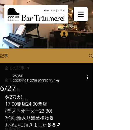
ログイン
記事
全ての記事
okiyuri
全ての記事
2023年6月27日
読了時間: 1分
6/27
入荷情報
6/27(火)
イベント情報
17:00開店24:00閉店
おすすめカクテル
(ラストオーダー23:30)
写真::新入り観葉植物🪴
おすすめウィスキー
お祝いに頂きました🪴🐧💕
お店情報