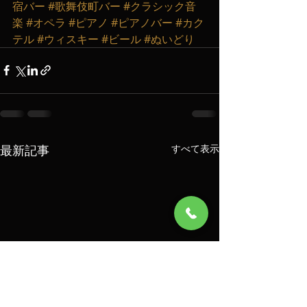
宿バー
#歌舞伎町バー
#クラシック音
楽
#オペラ
#ピアノ
#ピアノバー
#カク
テル
#ウィスキー
#ビール
#ぬいどり
最新記事
すべて表示