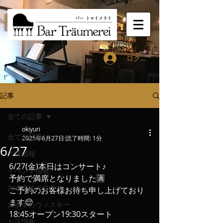
ログイン
記事
全ての記事
okiyuri
全ての記事
2025年6月27日
読了時間: 1分
6/27
入荷情報
6/27(金)本日はコンサート♪
イベント情報
予約で満席となりました🈵
おすすめカクテル
ご予約のお客様お待ち申し上げており
ます😌
おすすめウィスキー
18:45オープン19:30スタート
お店情報