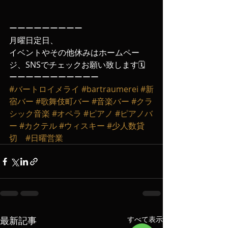
ーーーーーーーーー
月曜日定日、
イベントやその他休みはホームペー
ジ、SNSでチェックお願い致します🗓️
ーーーーーーーーーーー
#バートロイメライ
#bartraumerei
#新
宿バー
#歌舞伎町バー
#音楽バー
#クラ
シック音楽
#オペラ
#ピアノ
#ピアノバ
ー
#カクテル
#ウィスキー
#少人数貸
切
#日曜営業
最新記事
すべて表示