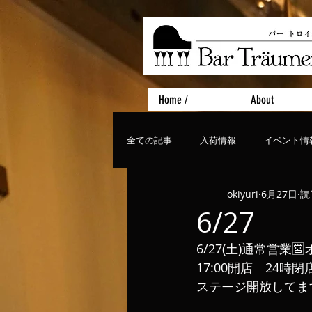
Home /
About
全ての記事
入荷情報
イベント情
okiyuri
6月27日
読
おすすめフード
ライブ、コンサ
6/27
6/27(土)通常営業
17:00開店　24時閉
ステージ開放してます