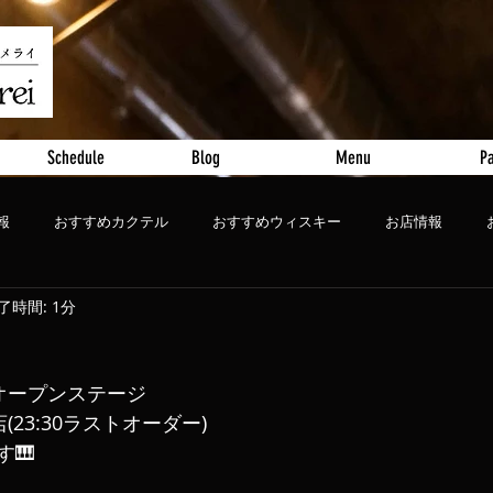
Schedule
Blog
Menu
Pa
報
おすすめカクテル
おすすめウィスキー
お店情報
了時間: 1分
ート
おすすめビール
🈺オープンステージ
店(23:30ラストオーダー)
🎹