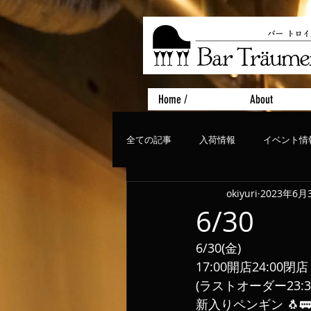
Home /
About
全ての記事
入荷情報
イベント情
okiyuri
2023年6月
おすすめフード
ライブ、コンサ
6/30
6/30(金)
17:00開店24:00閉店
(ラストオーダー23:3
新入りペンギン 🐧🚃