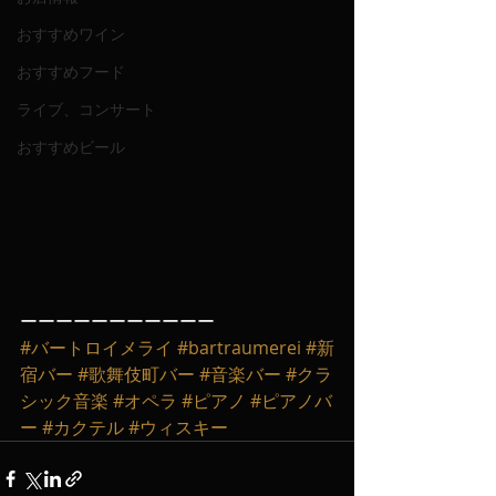
おすすめワイン
おすすめフード
ライブ、コンサート
おすすめビール
ーーーーーーーーーーー
#バートロイメライ
#bartraumerei
#新
宿バー
#歌舞伎町バー
#音楽バー
#クラ
シック音楽
#オペラ
#ピアノ
#ピアノバ
ー
#カクテル
#ウィスキー