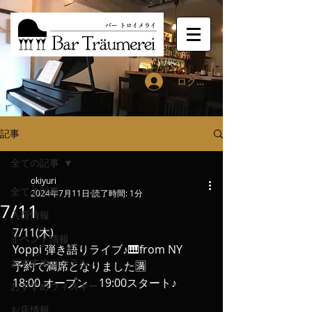
ログイン
記事
全ての記事
okiyuri
全ての記事
2024年7月11日
読了時間: 1分
7/11
入荷情報
7/11(木)
イベント情報
Yoppi 弾き語りライブ♪🎹from NY
おすすめカクテル
予約で満席となりました🈵
18:00 オープン　19:00スタート♪
おすすめウィスキー
お店情報