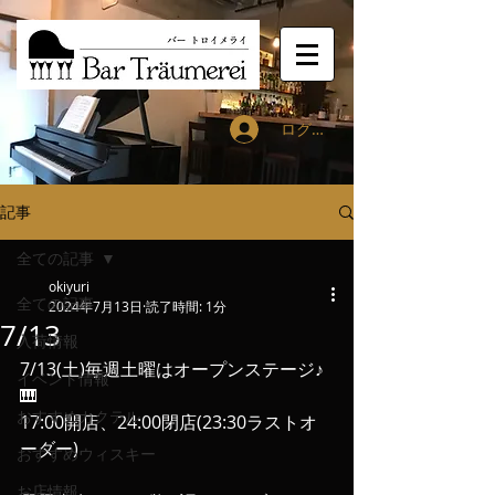
ログイン
記事
全ての記事
okiyuri
全ての記事
2024年7月13日
読了時間: 1分
7/13
入荷情報
7/13(土)毎週土曜はオープンステージ♪
イベント情報
🎹
おすすめカクテル
17:00開店、24:00閉店(23:30ラストオ
ーダー)
おすすめウィスキー
お店情報