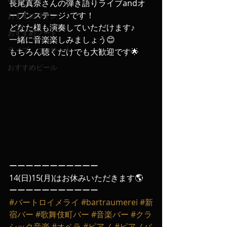
長尾真奈さんの弾き語りライブandオ
ープンステージ♪です！
おすすめワイン
どなた様も演奏していただけます♪
おすすめフード
一緒に音楽楽しみましょう😊
ライブ、コンサート
もちろん聴くだけでも大歓迎です🌟
おすすめビール
ーーーーーーーーーーー
14(日)15(月)はお休みいただきます🌎
ーーーーーーーーーーー
#バートロイメライ
#bartraumerei
#新
宿バー
#歌舞伎町バー
#音楽バー
#クラ
シック音楽
#オペラ
#ピアノ
#ピアノバ