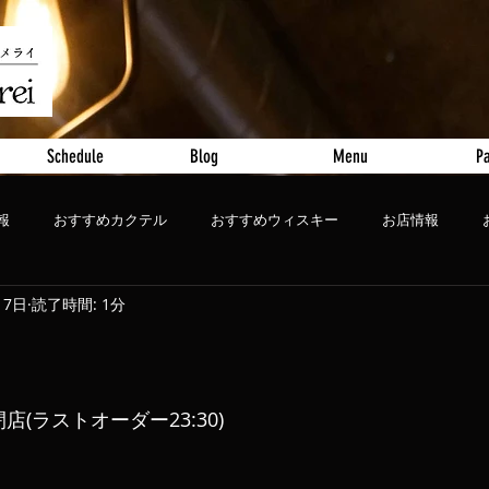
Schedule
Blog
Menu
Pa
報
おすすめカクテル
おすすめウィスキー
お店情報
17日
読了時間: 1分
ート
おすすめビール
0 閉店(ラストオーダー23:30)