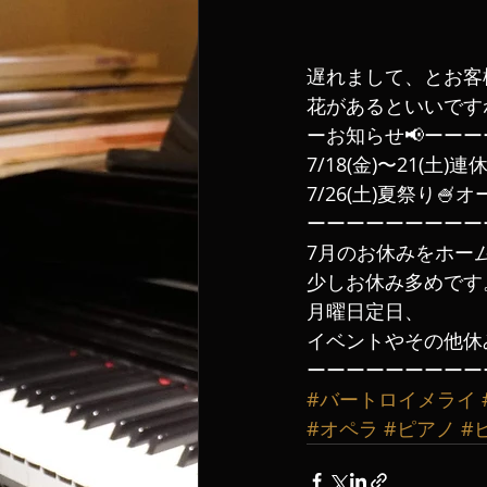
遅れまして、とお客
花があるといいですね
ーお知らせ📢ーー
7/18(金)〜21(土)
7/26(土)夏祭り
ーーーーーーーーー
7月のお休みをホー
少しお休み多めです
月曜日定日、
イベントやその他休み
ーーーーーーーーー
#バートロイメライ
#オペラ
#ピアノ
#