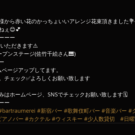
様から赤い花のかっちょいいアレンジ花束頂きました
ぇ😊💕
ーーーー
連休いただきます⚠️
オープンステージ(佐竹千絵さん🎹)
ー
ムページアップしてます。
。チェック✅よろしくお願い致します
はホームページ、SNSでチェックお願い致します🗓️
ーー
#bartraumerei
#新宿バー
#歌舞伎町バー
#音楽バー
#
ピアノバー
#カクテル
#ウィスキー
#少人数貸切
#日