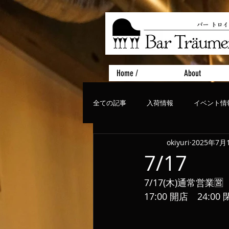
Home /
About
全ての記事
入荷情報
イベント情
okiyuri
2025年7月
おすすめフード
ライブ、コンサ
7/17
7/17(木)通常営業🈺
17:00 開店　24:0