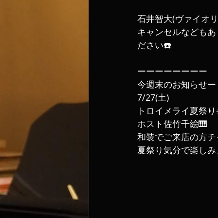
石井智大(ヴァイオリ
キャンセルなどもあ
ださい☎️
ーーーーーーーー
今週末のお知らせー
7/27(土)
トロイメライ夏祭り☀
ホスト佐竹千絵🎹
和装でご来店の方チ
夏祭り気分で楽しみ