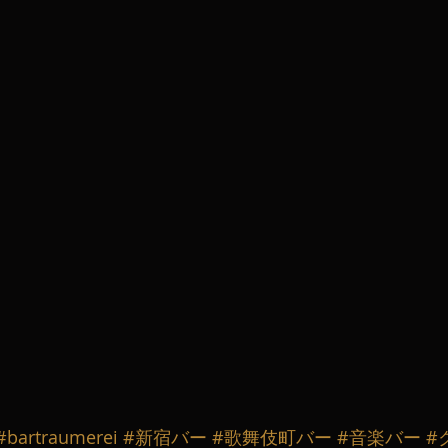
#bartraumerei
#新宿バー
#歌舞伎町バー
#音楽バー
#