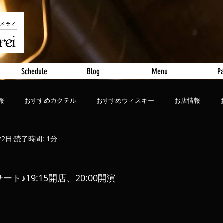
Schedule
Blog
Menu
Pa
報
おすすめカクテル
おすすめウィスキー
お店情報
22日
読了時間: 1分
ート
おすすめビール
サート♪19:15開店、20:00開演