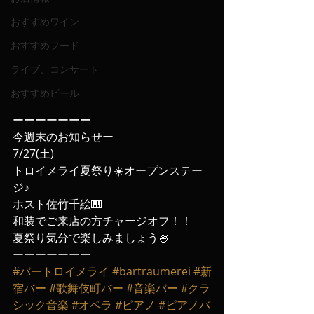
おすすめワイン
おすすめフード
ライブ、コンサート
おすすめビール
ーーーーーーー
今週末のお知らせー
7/27(土)
トロイメライ夏祭り☀️オープンステー
ジ♪
ホスト佐竹千絵🎹
和装でご来店の方チャージオフ！！
夏祭り気分で楽しみましょう🍧
ーーーーーーー
#バートロイメライ
#bartraumerei
#新
宿バー
#歌舞伎町バー
#音楽バー
#クラ
シック音楽
#オペラ
#ピアノ
#ピアノバ