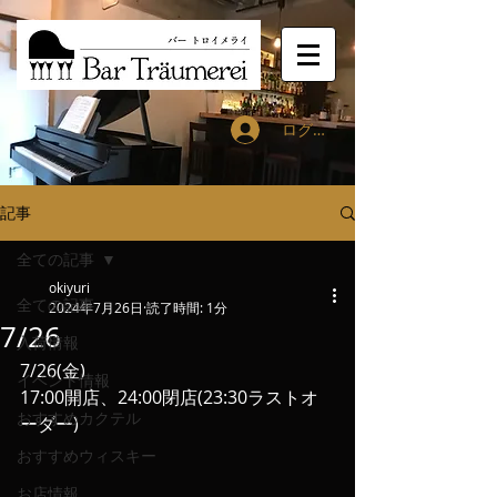
ログイン
記事
全ての記事
okiyuri
全ての記事
2024年7月26日
読了時間: 1分
7/26
入荷情報
7/26(金)
イベント情報
17:00開店、24:00閉店(23:30ラストオ
おすすめカクテル
ーダー)
おすすめウィスキー
お店情報