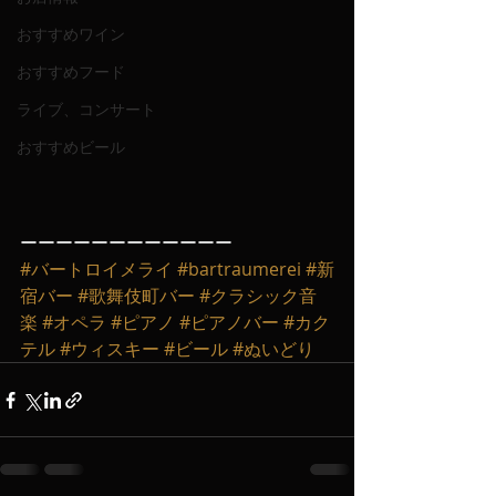
おすすめワイン
おすすめフード
ライブ、コンサート
おすすめビール
ーーーーーーーーーーーー
#バートロイメライ
#bartraumerei
#新
宿バー
#歌舞伎町バー
#クラシック音
楽
#オペラ
#ピアノ
#ピアノバー
#カク
テル
#ウィスキー
#ビール
#ぬいどり