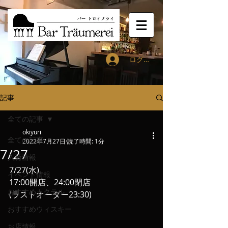
ログイン
記事
全ての記事
okiyuri
全ての記事
2022年7月27日
読了時間: 1分
7/27
入荷情報
7/27(水)
イベント情報
17:00開店、24:00閉店
おすすめカクテル
(ラストオーダー23:30)
おすすめウィスキー
お店情報