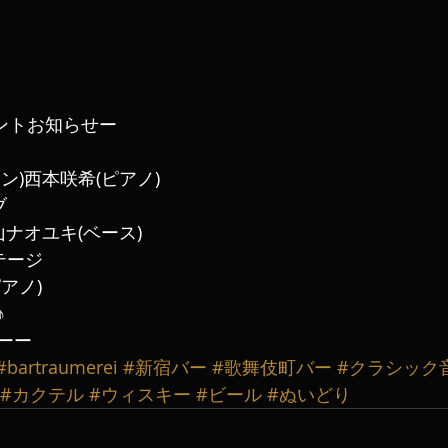
ントお知らせー
ン)西本咲希(ピアノ)
ブ
山ナオユキ(ベース)
ステージ
アノ)
♪
ーー
#bartraumerei
#新宿バー
#歌舞伎町バー
#クラシック
#カクテル
#ウィスキー
#ビール
#ぬいどり