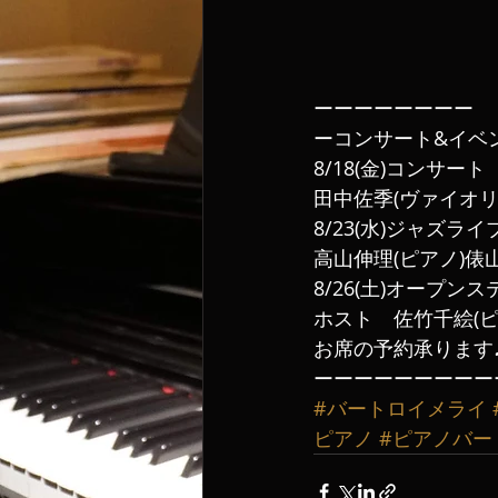
ーーーーーーーー
ーコンサート&イベ
8/18(金)コンサート
田中佐季(ヴァイオリ
8/23(水)ジャズライ
高山伸理(ピアノ)俵
8/26(土)オープン
ホスト　佐竹千絵(ピ
お席の予約承ります
ーーーーーーーーー
#バートロイメライ
ピアノ
#ピアノバー