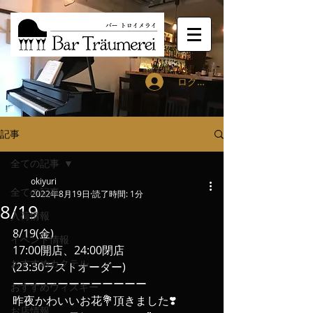
ログイン
記事
全ての記事
okiyuri
全ての記事
2022年8月19日
読了時間: 1分
8/19
入荷情報
8/19(金)
イベント情報
17:00開店、24:00閉店
おすすめカクテル
(23:30ラストオーダー)
ーーーーーーーーーーーー
おすすめウィスキー
昨夜かわいいお花💐頂きました❣️
お店情報