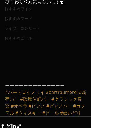
ひまわり🌻元気もらいます🥰
おすすめワイン
おすすめフード
ライブ、コンサート
おすすめビール
ーーーーーーーーーーーーー
#バートロイメライ
#bartraumerei
#新
宿バー
#歌舞伎町バー
#クラシック音
楽
#オペラ
#ピアノ
#ピアノバー
#カク
テル
#ウィスキー
#ビール
#ぬいどり