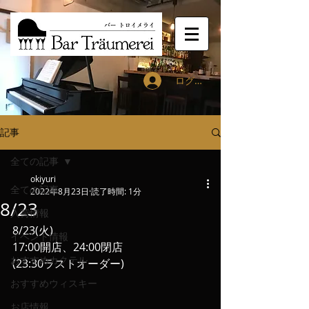
ログイン
記事
全ての記事
okiyuri
全ての記事
2022年8月23日
読了時間: 1分
8/23
入荷情報
8/23(火)
イベント情報
17:00開店、24:00閉店
おすすめカクテル
(23:30ラストオーダー)
おすすめウィスキー
お店情報