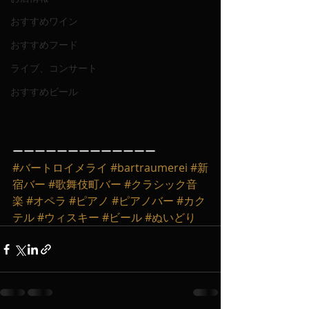
おすすめワイン
おすすめフード
ライブ、コンサート
おすすめビール
ーーーーーーーーーーーーー
#バートロイメライ
#bartraumerei
#新
宿バー
#歌舞伎町バー
#クラシック音
楽
#オペラ
#ピアノ
#ピアノバー
#カク
テル
#ウィスキー
#ビール
#ぬいどり