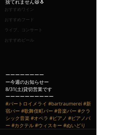
捨てれません😆🐧
おすすめワイン
おすすめフード
ライブ、コンサート
おすすめビール
ーーーーーーーー
ー今週のお知らせー
8/31(土)貸切営業です
ーーーーーーーーーー
#バートロイメライ
#bartraumerei
#新
宿バー
#歌舞伎町バー
#音楽バー
#クラ
シック音楽
#オペラ
#ピアノ
#ピアノバ
ー
#カクテル
#ウィスキー
#ぬいどり