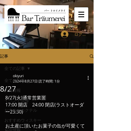
ログイン
記事
全ての記事
okiyuri
全ての記事
2024年8月27日
読了時間: 1分
8/27
入荷情報
8/27(火)通常営業🈺
イベント情報
17:00 開店　24:00 閉店(ラストオーダ
おすすめカクテル
ー23:30)
おすすめウィスキー
お土産に頂いたお菓子の缶が可愛くて
お店情報