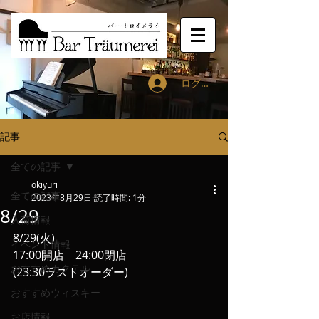
ログイン
記事
全ての記事
okiyuri
全ての記事
2023年8月29日
読了時間: 1分
8/29
入荷情報
8/29(火)
イベント情報
17:00開店　24:00閉店
おすすめカクテル
(23:30ラストオーダー)
おすすめウィスキー
お店情報