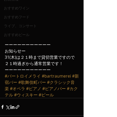
おすすめワイン
おすすめフード
ライブ、コンサート
おすすめビール
ーーーーーーーーーーー
お知らせー
31(木)は２１時まで貸切営業ですので
２１時過ぎから通常営業です！
ーーーーーーーーーーー
#バートロイメライ
#bartraumerei
#新
宿バー
#歌舞伎町バー
#クラシック音
楽
#オペラ
#ピアノ
#ピアノバー
#カク
テル
#ウィスキー
#ビール