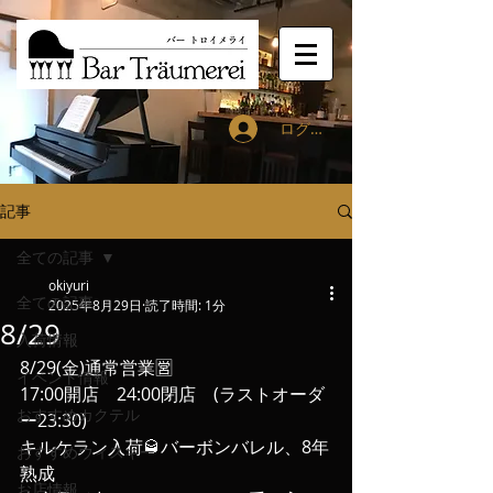
ログイン
記事
全ての記事
okiyuri
全ての記事
2025年8月29日
読了時間: 1分
8/29
入荷情報
8/29(金)通常営業🈺
イベント情報
17:00開店　24:00閉店　(ラストオーダ
おすすめカクテル
ー23:30)
キルケラン入荷🥃バーボンバレル、8年
おすすめウィスキー
熟成
お店情報