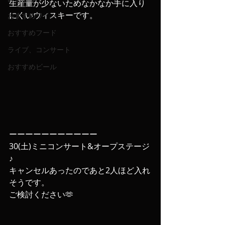
生産量が少ないためなかなか手に入り
にくいウィスキーです。
おすすめワイン
おすすめフード
ライブ、コンサート
おすすめビール
ーーーーーーーーーーー
30(土)ミニコンサート&オープステージ
♪
キャンセルあったのであと2人ほど入れ
そうです。
ご検討ください🫶