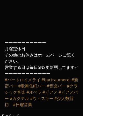
ーーーーーーーーーー
月曜定休日
その他のお休みはホームページご覧く
ださい。
営業する日は毎日SNS更新🆙してます✅
ーーーーーーーーーーー
#バートロイメライ
#bartraumerei
#新
宿バー
#歌舞伎町バー
#音楽バー
#クラ
シック音楽
#オペラ
#ピアノ
#ピアノバ
ー
#カクテル
#ウィスキー
#少人数貸
切
#日曜営業