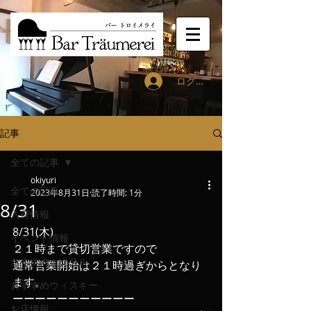
ログイン
記事
全ての記事
okiyuri
全ての記事
2023年8月31日
読了時間: 1分
8/31
入荷情報
8/31(木)
イベント情報
２１時まで貸切営業ですので
おすすめカクテル
通常営業開始は２１時過ぎからとなり
ます。
おすすめウィスキー
ーーーーーーーーーーー
お店情報