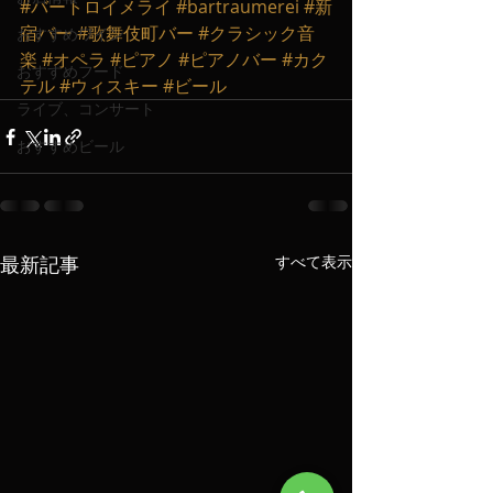
#バートロイメライ
#bartraumerei
#新
宿バー
#歌舞伎町バー
#クラシック音
おすすめワイン
楽
#オペラ
#ピアノ
#ピアノバー
#カク
おすすめフード
テル
#ウィスキー
#ビール
ライブ、コンサート
おすすめビール
最新記事
すべて表示