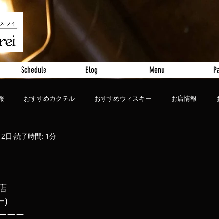
Schedule
Blog
Menu
Pa
報
おすすめカクテル
おすすめウィスキー
お店情報
12日
読了時間: 1分
ート
おすすめビール
閉店
ー)
ーーー