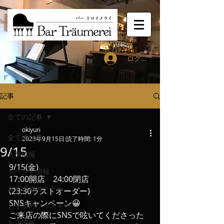
ログイン
記事
全ての記事
okiyuri
全ての記事
2023年9月15日
読了時間: 1分
9/15
入荷情報
9/15(金)
イベント情報
17:00開店　24:00閉店
おすすめカクテル
(23:30ラストオーダー)
SNSキャンペーン😀
おすすめウィスキー
ご来店の際にSNSで呟いてくださった
お店情報