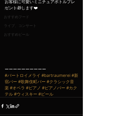
お客様に可愛いミニチュアボトルプレ
ゼント🎁します❤️
おすすめワイン
おすすめフード
ライブ、コンサート
おすすめビール
ーーーーーーーーーー
#バートロイメライ
#bartraumerei
#新
宿バー
#歌舞伎町バー
#クラシック音
楽
#オペラ
#ピアノ
#ピアノバー
#カク
テル
#ウィスキー
#ビール