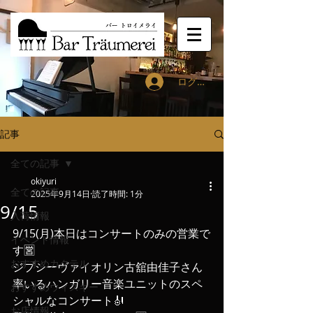
ログイン
記事
全ての記事
okiyuri
全ての記事
2025年9月14日
読了時間: 1分
9/15
入荷情報
9/15(月)本日はコンサートのみの営業で
イベント情報
す🈺
おすすめカクテル
ジプシーヴァイオリン古舘由佳子さん
率いるハンガリー音楽ユニットのスペ
おすすめウィスキー
シャルなコンサート🎻
お店情報