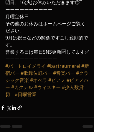
明日、16(火)お休みいただきます😴
ーーーーーーーーーー
月曜定休日
その他のお休みはホームページご覧く
ださい。
9月は祝日などの関係ですこし変則的で
す。
営業する日は毎日SNS更新🆙してます✅
ーーーーーーーーーーー
#バートロイメライ
#bartraumerei
#新
宿バー
#歌舞伎町バー
#音楽バー
#クラ
シック音楽
#オペラ
#ピアノ
#ピアノバ
ー
#カクテル
#ウィスキー
#少人数貸
切
#日曜営業