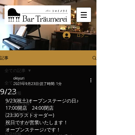
ログイン
記事
全ての記事
okiyuri
全ての記事
2023年9月23日
読了時間: 1分
9/23
入荷情報
9/23(祝土)オープンステージの日♪
イベント情報
17:00開店　24:00閉店
おすすめカクテル
(23:30ラストオーダー)
祝日ですが営業いたします！
おすすめウィスキー
オープンステージ♪です！
お店情報