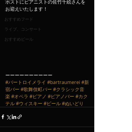
ホストにピアニストの佐竹千絵さんを
お迎えいたします！
おすすめワイン
おすすめフード
ライブ、コンサート
おすすめビール
ーーーーーーーーーー
#バートロイメライ
#bartraumerei
#新
宿バー
#歌舞伎町バー
#クラシック音
楽
#オペラ
#ピアノ
#ピアノバー
#カク
テル
#ウィスキー
#ビール
#ぬいどり