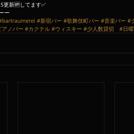
S更新🆙してます✅
ーー
#bartraumerei
#新宿バー
#歌舞伎町バー
#音楽バー
#
ピアノバー
#カクテル
#ウィスキー
#少人数貸切
#日