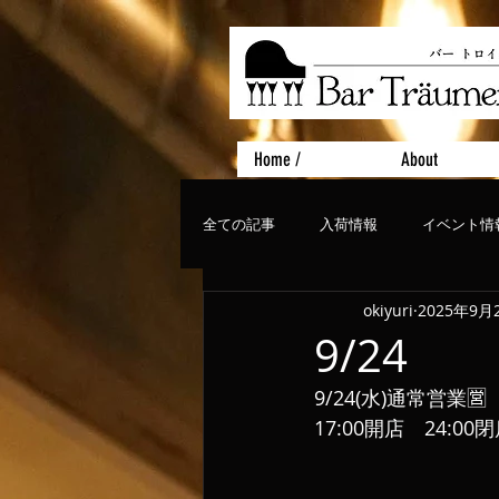
Home /
About
全ての記事
入荷情報
イベント情
okiyuri
2025年9月
おすすめフード
ライブ、コンサ
9/24
9/24(水)通常営業🈺
17:00開店　24:00