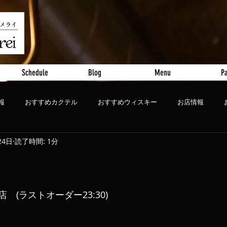
Schedule
Blog
Menu
Pa
報
おすすめカクテル
おすすめウィスキー
お店情報
24日
読了時間: 1分
ート
おすすめビール
閉店　(ラストオーダー23:30)