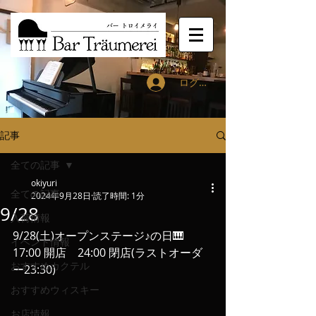
ログイン
記事
全ての記事
okiyuri
全ての記事
2024年9月28日
読了時間: 1分
9/28
入荷情報
9/28(土)オープンステージ♪の日🎹
イベント情報
17:00 開店　24:00 閉店(ラストオーダ
おすすめカクテル
ー23:30)
おすすめウィスキー
お店情報