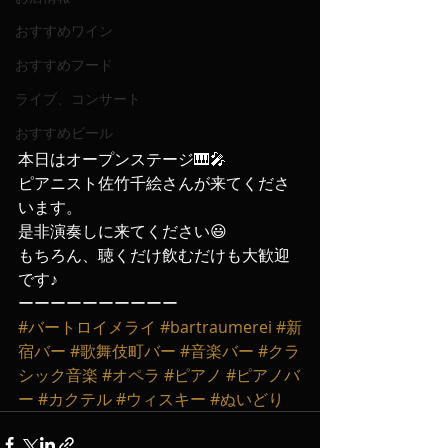
おすすめワイン
おすすめフード
ライブ、コンサート
おすすめビール
本日はオープンステージ🎹🎤
ピアニスト佐竹千絵さんが来てくださ
います。
是非演奏しに来てください😃
もちろん、聴くだけ飲むだけも大歓迎
です♪
ーーーーーーーーーー
#バートロイメライ
#bartraumerei
#新
宿バー
#歌舞伎町バー
#音楽バー
#クラ
シック音楽
#オペラ
#ピアノ
#ピアノバ
ー
#カクテル
#ウィスキー
#ぬいどり