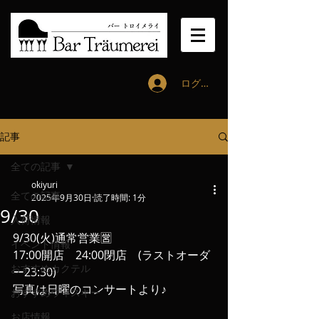
ログイン
記事
全ての記事
okiyuri
全ての記事
2025年9月30日
読了時間: 1分
9/30
入荷情報
9/30(火)通常営業🈺
イベント情報
17:00開店　24:00閉店　(ラストオーダ
おすすめカクテル
ー23:30)
写真は日曜のコンサートより♪
おすすめウィスキー
お店情報