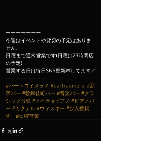
ーーーーーーー
今週はイベントや貸切の予定はありま
せん。
日曜まで通常営業です(日曜は23時閉店
の予定)
営業する日は毎日SNS更新🆙してます✅
ーーーーーーーー
#バートロイメライ
#bartraumerei
#新
宿バー
#歌舞伎町バー
#音楽バー
#クラ
シック音楽
#オペラ
#ピアノ
#ピアノバ
ー
#カクテル
#ウィスキー
#少人数貸
切
#日曜営業