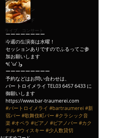
おすすめワイン
おすすめフード
ライブ、コンサート
ーーーーーーーー
おすすめビール
今週の生演奏は水曜！
セッションありですのでふるってご参
加お願いします
٩( 'ω' )و
ーーーーーーーーー
予約などはお問い合わせは、
バー トロイメライ TEL03 6457 6433 に
御願いします
https://www.bar-traumerei.com
#バートロイメライ
#bartraumerei
#新
宿バー
#歌舞伎町バー
#クラシック音
楽
#オペラ
#ピアノ
#ピアノバー
#カク
テル
#ウィスキー
#少人数貸切
おすすめフード