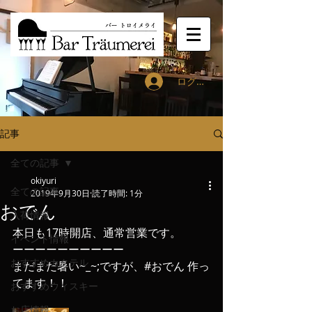
ログイン
記事
全ての記事
okiyuri
全ての記事
2019年9月30日
読了時間: 1分
おでん
入荷情報
本日も17時開店、通常営業です。
イベント情報
ーーーーーーーーーー
おすすめカクテル
まだまだ暑い~_~;ですが、#おでん 作っ
てます！！
おすすめウィスキー
お店情報