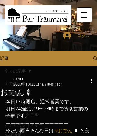
ログイン
記事
全ての記事
okiyuri
全ての記事
2020年1月23日
読了時間: 1分
おでん🍢
入荷情報
本日17時開店、通常営業です。
イベント情報
明日24(金)は19〜23時まで貸切営業の
おすすめカクテル
予定です。
ーーーーーーーーーーーーー
おすすめウィスキー
冷たい雨☔️そんな日は 
#おでん
 🍢 と美
お店情報