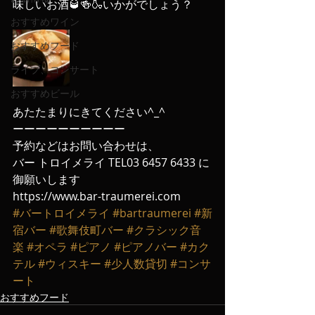
味しいお酒🥃🍻🍶いかがでしょう？
おすすめワイン
おすすめフード
ライブ、コンサート
おすすめビール
あたたまりにきてください^_^
ーーーーーーーーーー
予約などはお問い合わせは、
バー トロイメライ TEL03 6457 6433 に
御願いします
https://www.bar-traumerei.com
#バートロイメライ
#bartraumerei
#新
宿バー
#歌舞伎町バー
#クラシック音
楽
#オペラ
#ピアノ
#ピアノバー
#カク
テル
#ウィスキー
#少人数貸切
#コンサ
ート
おすすめフード