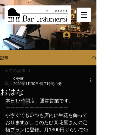
ログイン
記事
全ての記事
okiyuri
全ての記事
2020年1月30日
読了時間: 1分
おはな
入荷情報
本日17時開店、通常営業です。
イベント情報
ーーーーーーーーーーーーー
おすすめカクテル
小さくてもいつも店内に生花を飾って
おりますが、このたび某花屋さんの定
おすすめウィスキー
額プランに登録。月1300円ぐらいで毎
お店情報