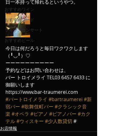
日一本持って帰れるというやつ。
おすすめワイン
おすすめフード
ライブ、コンサート
おすすめビール
今日は何だろうと毎日ワクワクします
（╹◡╹）♡
ーーーーーーーーーー
予約などはお問い合わせは、
バー トロイメライ TEL03 6457 6433 に
御願いします
https://www.bar-traumerei.com
#バートロイメライ
#bartraumerei
#新
宿バー
#歌舞伎町バー
#クラシック音
楽
#オペラ
#ピアノ
#ピアノバー
#カク
テル
#ウィスキー
#少人数貸切
 #
お店情報