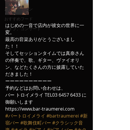
おすすめワイン
おすすめフード
はじめの一音で店内が彼女の世界に一
ライブ、コンサート
変。
おすすめビール
最高の音楽ありがとうございまし
た！！
そしてセッションタイムでは真奈さん
の伴奏で、歌、ギター、ヴァイオリ
ン、などたくさんの方に披露していた
だきました！
ーーーーーーーーーー
予約などはお問い合わせは、
バー トロイメライ TEL03 6457 6433 に
御願いします
https://www.bar-traumerei.com
#バートロイメライ
#bartraumerei
#新
宿バー
#歌舞伎町バー
#クラシック音
楽
#オペラ
#ピアノ
#ピアノバー
#カク