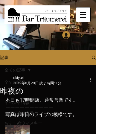
ログイン
記事
全ての記事
okiyuri
全ての記事
2019年8月29日
読了時間: 1分
昨夜の
入荷情報
本日も17時開店、通常営業です。
イベント情報
ーーーーーーーーーー
おすすめカクテル
写真は昨日のライブの模様です。
おすすめウィスキー
お店情報