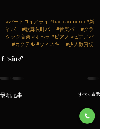
ーーーーーーーーーーーー
#バートロイメライ
#bartraumerei
#新
宿バー
#歌舞伎町バー
#音楽バー
#クラ
シック音楽
#オペラ
#ピアノ
#ピアノバ
ー
#カクテル
#ウィスキー
#少人数貸切
最新記事
すべて表示