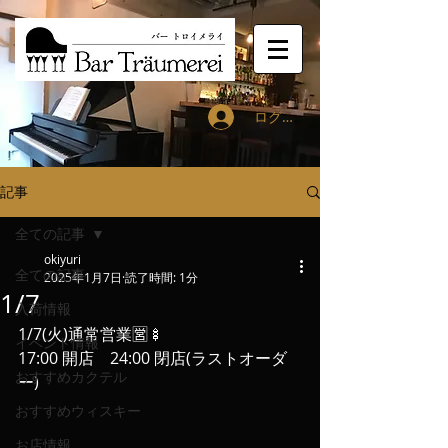
ログイン
記事
全ての記事
okiyuri
全ての記事
2025年1月7日
読了時間: 1分
1/7
入荷情報
1/7(火)通常営業🈺🍢
イベント情報
17:00 開店　24:00 閉店(ラストオーダ
おすすめカクテル
ー)
おすすめウィスキー
お店情報