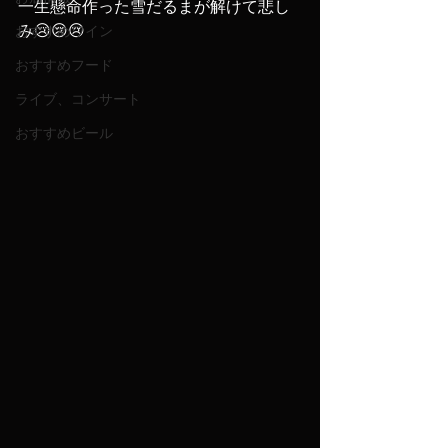
一生懸命作った雪だるまが解けて悲し
み😢😢😢
おすすめワイン
おすすめフード
ライブ、コンサート
おすすめビール