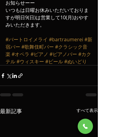
お知らせーー
いつもは日曜お休みいただいておりま
すが明日9(日)は営業して10(月)おやす
みいただきます。
#バートロイメライ
#bartraumerei
#新
宿バー
#歌舞伎町バー
#クラシック音
楽
#オペラ
#ピアノ
#ピアノバー
#カク
テル
#ウィスキー
#ビール
#ぬいどり
最新記事
すべて表示