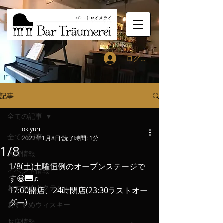
ログイン
記事
全ての記事
okiyuri
全ての記事
2022年1月8日
読了時間: 1分
1/8
入荷情報
1/8(土)土曜恒例のオープンステージで
イベント情報
す😀🎹♫
おすすめカクテル
17:00開店、24時閉店(23:30ラストオー
ダー)
おすすめウィスキー
お店情報