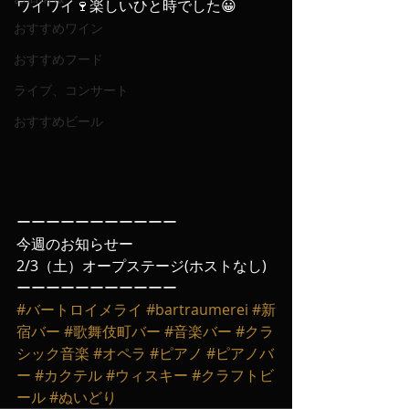
ワイワイ🍷楽しいひと時でした😀
おすすめワイン
おすすめフード
ライブ、コンサート
おすすめビール
ーーーーーーーーーーー
今週のお知らせー
2/3（土）オープステージ(ホストなし)
ーーーーーーーーーーー
#バートロイメライ
#bartraumerei
#新
宿バー
#歌舞伎町バー
#音楽バー
#クラ
シック音楽
#オペラ
#ピアノ
#ピアノバ
ー
#カクテル
#ウィスキー
#クラフトビ
ール
#ぬいどり