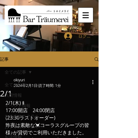
ログイン
記事
全ての記事
okiyuri
全ての記事
2024年2月1日
読了時間: 1分
2/1
入荷情報
2/1(木)🍢
イベント情報
17:00開店　24:00閉店
おすすめカクテル
(23:30ラストオーダー)
昨夜は素敵な💓コーラスグループの皆
おすすめウィスキー
様♪が貸切でご利用いただきました。
お店情報