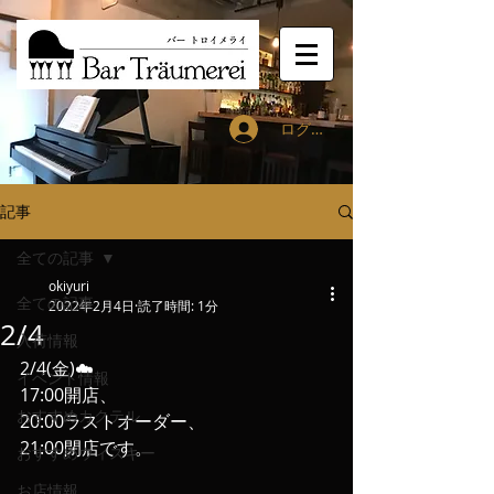
ログイン
記事
全ての記事
okiyuri
全ての記事
2022年2月4日
読了時間: 1分
2/4
入荷情報
2/4(金)☁️
イベント情報
17:00開店、
おすすめカクテル
20:00ラストオーダー、
21:00閉店です。
おすすめウィスキー
お店情報