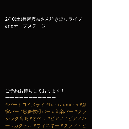
2/10(土)長尾真奈さん弾き語りライブ
andオープステージ
ご予約お待ちしております！
ーーーーーーーーーーー
#バートロイメライ
#bartraumerei
#新
宿バー
#歌舞伎町バー
#音楽バー
#クラ
シック音楽
#オペラ
#ピアノ
#ピアノバ
ー
#カクテル
#ウィスキー
#クラフトビ