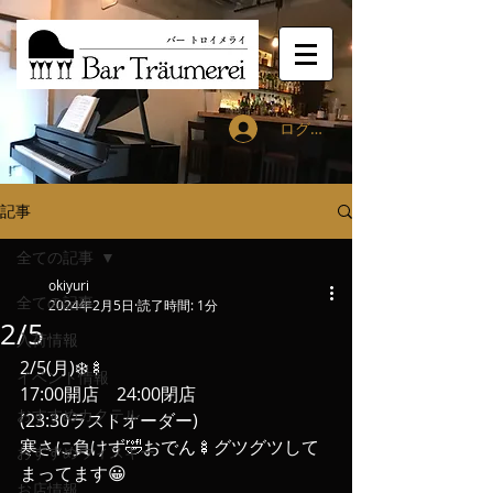
ログイン
記事
全ての記事
okiyuri
全ての記事
2024年2月5日
読了時間: 1分
2/5
入荷情報
2/5(月)❄️🍢
イベント情報
17:00開店　24:00閉店
おすすめカクテル
(23:30ラストオーダー)
寒さに負けず🤣おでん🍢グツグツして
おすすめウィスキー
まってます😀
お店情報