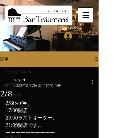
ログイン
記事
全ての記事
okiyuri
全ての記事
2022年2月7日
読了時間: 1分
2/8
入荷情報
2/8(火)🌤
イベント情報
17:00開店、
おすすめカクテル
20:00ラストオーダー、
21:00閉店です。
おすすめウィスキー
ーーーーーーーーーー
お店情報