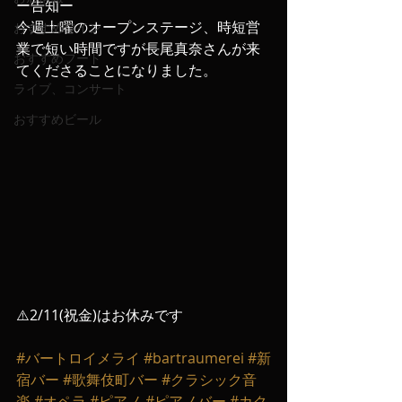
ー告知ー
今週土曜のオープンステージ、時短営
おすすめワイン
業で短い時間ですが長尾真奈さんが来
おすすめフード
てくださることになりました。
ライブ、コンサート
おすすめビール
⚠️2/11(祝金)はお休みです
#バートロイメライ
#bartraumerei
#新
宿バー
#歌舞伎町バー
#クラシック音
楽
#オペラ
#ピアノ
#ピアノバー
#カク