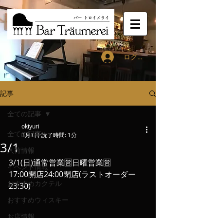
ログイン
記事
全ての記事
okiyuri
全ての記事
3月1日
読了時間: 1分
3/1
入荷情報
3/1(日)通常営業🈺日曜営業🈺
イベント情報
17:00開店24:00閉店(ラストオーダー
おすすめカクテル
23:30)
おすすめウィスキー
お店情報