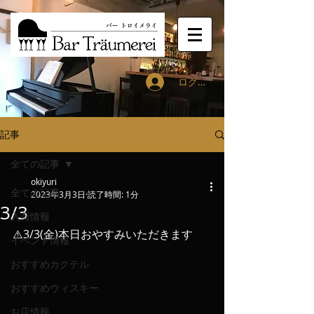
ログイン
記事
全ての記事
okiyuri
全ての記事
2023年3月3日
読了時間: 1分
3/3
入荷情報
⚠️3/3(金)本日おやすみいただきます
イベント情報
おすすめカクテル
おすすめウィスキー
お店情報