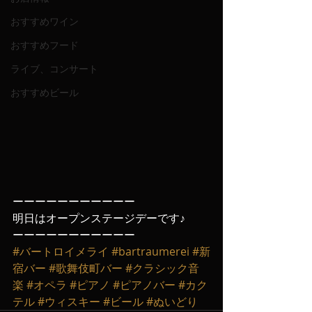
おすすめワイン
おすすめフード
ライブ、コンサート
おすすめビール
ーーーーーーーーーーー
明日はオープンステージデーです♪
ーーーーーーーーーーー
#バートロイメライ
#bartraumerei
#新
宿バー
#歌舞伎町バー
#クラシック音
楽
#オペラ
#ピアノ
#ピアノバー
#カク
テル
#ウィスキー
#ビール
#ぬいどり