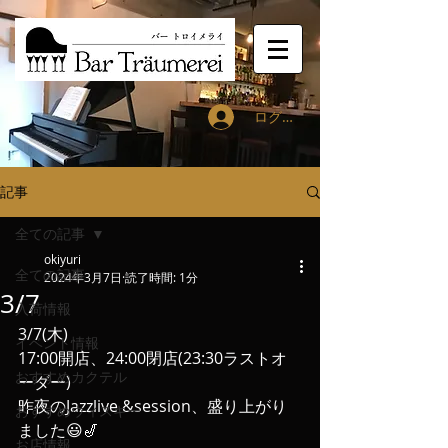
ログイン
記事
全ての記事
okiyuri
全ての記事
2024年3月7日
読了時間: 1分
3/7
入荷情報
3/7(木)
イベント情報
17:00開店、24:00閉店(23:30ラストオ
おすすめカクテル
ーダー)
昨夜のJazzlive &session、盛り上がり
おすすめウィスキー
ました😃🎷
お店情報