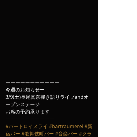
ーーーーーーーーーーー
今週のお知らせー
3/9(土)長尾真奈弾き語りライブandオ
ープンステージ
お席の予約承ります！
ーーーーーーーーーー
#バートロイメライ
#bartraumerei
#新
宿バー
#歌舞伎町バー
#音楽バー
#クラ