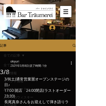
ログイン
記事
全ての記事
okiyuri
全ての記事
2025年3月8日
読了時間: 1分
3/8
入荷情報
3/8(土)通常営業🈺オープンステージの
イベント情報
日♪
おすすめカクテル
17:00 開店　24:00閉店(ラストオーダー
23:30)
おすすめウィスキー
長尾真奈さんをお迎えして弾き語りラ
お店情報