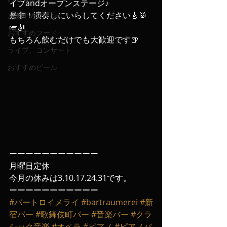
イブandオープンステージ♪
是非！演奏しにいらしてください🎸🥁
おすすめワイン
🎺🎻
おすすめフード
もちろん飲むだけでも大歓迎です🍺
ライブ、コンサート
おすすめビール
ーーーーーーーーーーー
月曜日定休
今月の休みは3.10.17.24.31です。
ーーーーーーーーーーー
#バートロイメライ
#bartraumerei
#新
宿バー
#歌舞伎町バー
#音楽バー
#クラ
シック音楽
#オペラ
#ピアノ
#ピアノバ