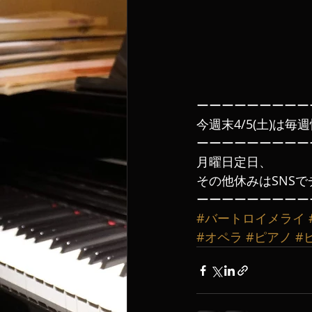
ーーーーーーーーー
今週末4/5(土)は
ーーーーーーーーー
月曜日定日、
その他休みはSNSで
ーーーーーーーーー
#バートロイメライ
#オペラ
#ピアノ
#