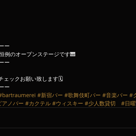
ーー
毎週恒例のオープンステージです🎹
ーー
チェックお願い致します🗓️
ーー
#bartraumerei
#新宿バー
#歌舞伎町バー
#音楽バー
#
ピアノバー
#カクテル
#ウィスキー
#少人数貸切
#日