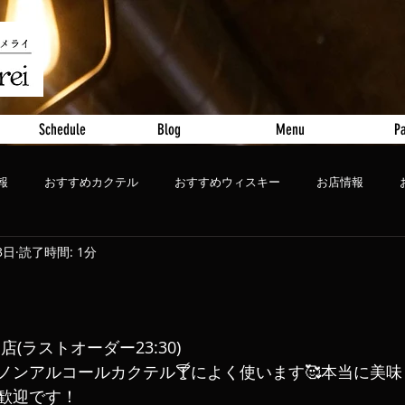
Schedule
Blog
Menu
Pa
報
おすすめカクテル
おすすめウィスキー
お店情報
3日
読了時間: 1分
ート
おすすめビール
0閉店(ラストオーダー23:30)
ノンアルコールカクテル🍸によく使います🥰本当に美味
歓迎です！