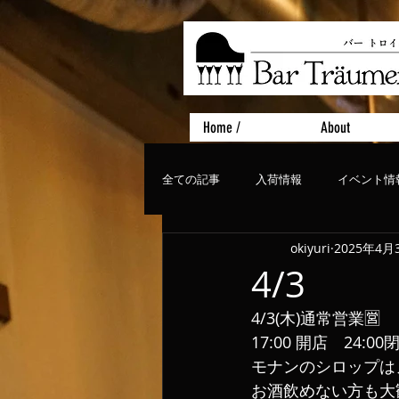
Home /
About
全ての記事
入荷情報
イベント情
okiyuri
2025年4月
おすすめフード
ライブ、コンサ
4/3
4/3(木)通常営業🈺
17:00 開店　24:0
モナンのシロップは
お酒飲めない方も大