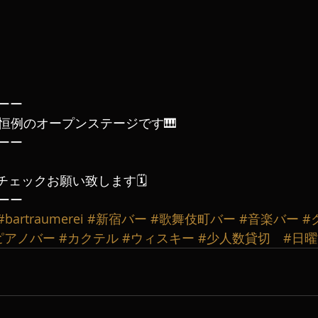
ーー
毎週恒例のオープンステージです🎹
ーー
チェックお願い致します🗓️
ーー
#bartraumerei
#新宿バー
#歌舞伎町バー
#音楽バー
#
ピアノバー
#カクテル
#ウィスキー
#少人数貸切
#日