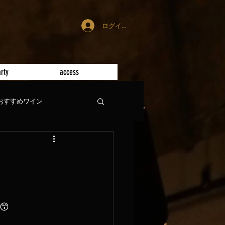
ログイン
rty
access
おすすめワイン
😙