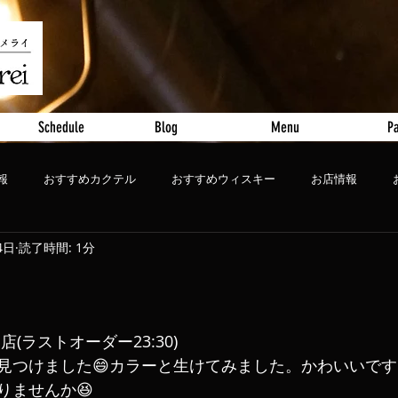
Schedule
Blog
Menu
Pa
報
おすすめカクテル
おすすめウィスキー
お店情報
4日
読了時間: 1分
ート
おすすめビール
0閉店(ラストオーダー23:30)
を見つけました😄カラーと生けてみました。かわいいです
りませんか😆