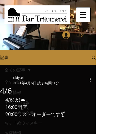
ログイン
記事
全ての記事
okiyuri
全ての記事
2021年4月6日
読了時間: 1分
4/6
入荷情報
4/6(火)☁️
イベント情報
16:00開店、
おすすめカクテル
20:00ラストオーダーです🍸
おすすめウィスキー
お店情報