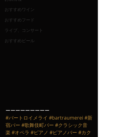
おすすめワイン
おすすめフード
ライブ、コンサート
おすすめビール
ーーーーーーーーー
#バートロイメライ
#bartraumerei
#新
宿バー
#歌舞伎町バー
#クラシック音
楽
#オペラ
#ピアノ
#ピアノバー
#カク