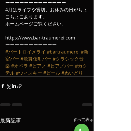
ーーーーーーーーーーーーー
4月はライブや貸切、お休みの日がちょ
こちょこあります。
ホームページご覧ください。
https://www.bar-traumerei.com
ーーーーーーーーーーー
#バートロイメライ
#bartraumerei
#新
宿バー
#歌舞伎町バー
#クラシック音
楽
#オペラ
#ピアノ
#ピアノバー
#カク
テル
#ウィスキー
#ビール
#ぬいどり
最新記事
すべて表示