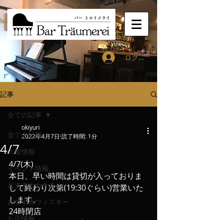
ログイン
記事
全ての記事
okiyuri
全ての記事
2022年4月7日
読了時間: 1分
4/7
入荷情報
4/7(木) 
イベント情報
本日、早い時間は貸切が入っておりま
おすすめカクテル
して終わり次第(19:30ぐらい)営業いた
します。
おすすめウィスキー
24時閉店
お店情報