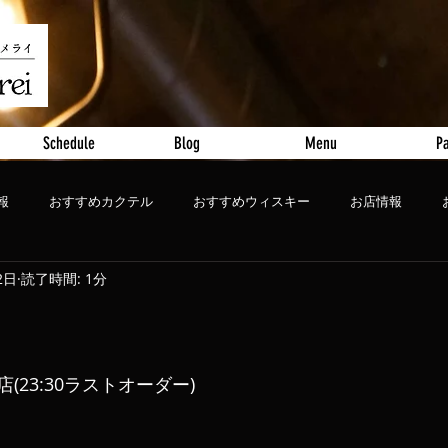
Schedule
Blog
Menu
Pa
報
おすすめカクテル
おすすめウィスキー
お店情報
2日
読了時間: 1分
ート
おすすめビール
閉店(23:30ラストオーダー)