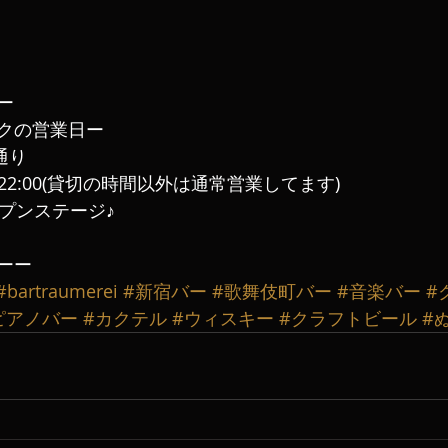
ー
クの営業日ー
常通り
〜22:00(貸切の時間以外は通常営業してます)
ープンステージ♪
ーー
#bartraumerei
#新宿バー
#歌舞伎町バー
#音楽バー
#
ピアノバー
#カクテル
#ウィスキー
#クラフトビール
#