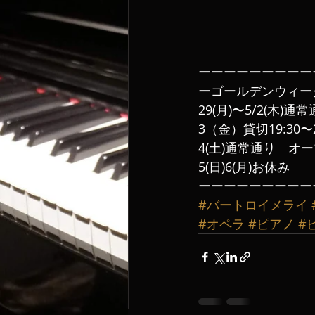
ーーーーーーーーー
ーゴールデンウィー
29(月)〜5/2(木)通
3（金）貸切19:30
4(土)通常通り　オ
5(日)6(月)お休み
ーーーーーーーーー
#バートロイメライ
#オペラ
#ピアノ
#