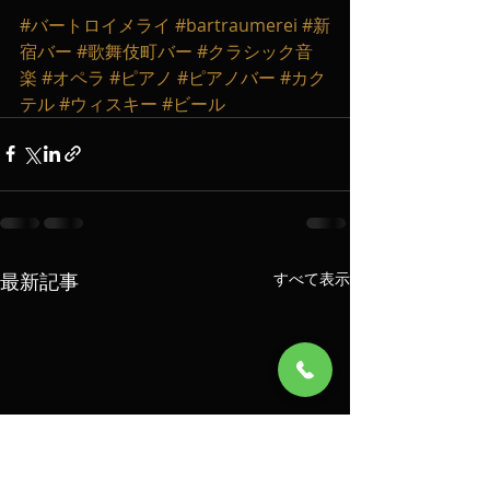
#バートロイメライ
#bartraumerei
#新
宿バー
#歌舞伎町バー
#クラシック音
楽
#オペラ
#ピアノ
#ピアノバー
#カク
テル
#ウィスキー
#ビール
最新記事
すべて表示