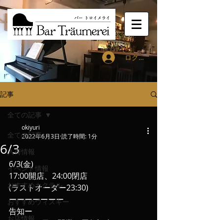
ログイン
記事
全ての記事
okiyuri
全ての記事
2022年6月3日
読了時間: 1分
6/3
入荷情報
6/3(金)
イベント情報
17:00開店、24:00閉店
おすすめカクテル
(ラストオーダー23:30)
ーーーーーーー
おすすめウィスキー
告知ー
お店情報