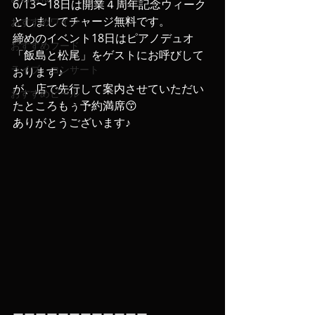
6/13〜18日は開業４周年記念ウィーク
としましてチャージ無料です。
おすすめワイン
締めのイベント18日はピアノデュオ
おすすめフード
「飯島と松尾」をゲストにお呼びして
ライブ、コンサート
おります♪
が、店で先行して案内させていただい
おすすめビール
たところもぅ予約満席😙
ありがとうございます♪
ーーーーーーーーーーーー