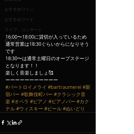
おすすめワイン
おすすめフード
ライブ、コンサート
16:00〜18:00に貸切が入っているため
おすすめビール
通常営業は18:30ぐらいからになりそう
です
18:30〜は通常土曜日のオープステージ
となります！！
楽しく音楽しましょ🥰
ーーーーーーーーーーー
#バートロイメライ
#bartraumerei
#新
宿バー
#歌舞伎町バー
#クラシック音
楽
#オペラ
#ピアノ
#ピアノバー
#カク
テル
#ウィスキー
#ビール
#ぬいどり