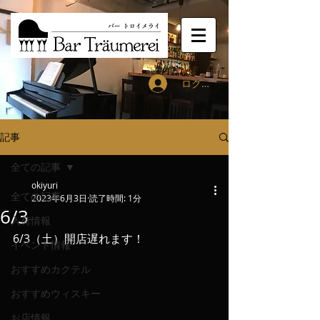
ログイン
記事
全ての記事
okiyuri
全ての記事
2023年6月3日
読了時間: 1分
6/3
入荷情報
6/3（土）開店遅れます！
イベント情報
おすすめカクテル
おすすめウィスキー
お店情報