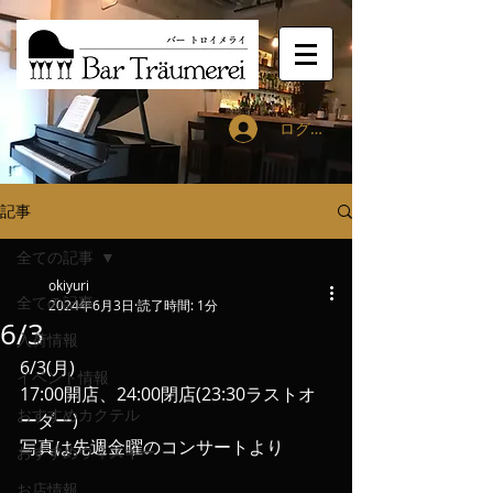
ログイン
記事
全ての記事
okiyuri
全ての記事
2024年6月3日
読了時間: 1分
6/3
入荷情報
6/3(月)
イベント情報
17:00開店、24:00閉店(23:30ラストオ
おすすめカクテル
ーダー)
写真は先週金曜のコンサートより
おすすめウィスキー
お店情報