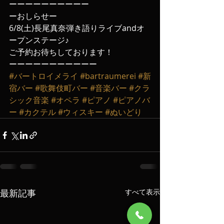
ーーーーーーーーーー
ーおしらせー
6/8(土)長尾真奈弾き語りライブandオ
ープンステージ♪
ご予約お待ちしております！
ーーーーーーーーーーー
#バートロイメライ
#bartraumerei
#新
宿バー
#歌舞伎町バー
#音楽バー
#クラ
シック音楽
#オペラ
#ピアノ
#ピアノバ
ー
#カクテル
#ウィスキー
#ぬいどり
最新記事
すべて表示