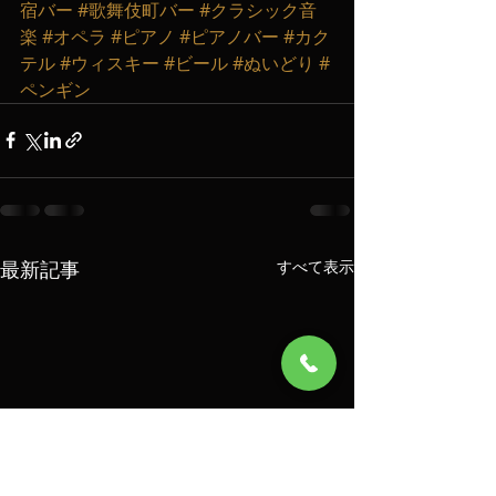
宿バー
#歌舞伎町バー
#クラシック音
楽
#オペラ
#ピアノ
#ピアノバー
#カク
テル
#ウィスキー
#ビール
#ぬいどり
#
ペンギン
最新記事
すべて表示