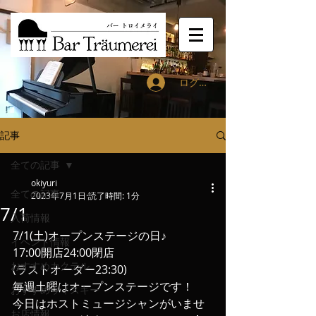
ログイン
記事
全ての記事
okiyuri
全ての記事
2023年7月1日
読了時間: 1分
7/1
入荷情報
7/1(土)オープンステージの日♪
イベント情報
17:00開店24:00閉店
おすすめカクテル
(ラストオーダー23:30)
毎週土曜はオープンステージです！
おすすめウィスキー
今日はホストミュージシャンがいませ
お店情報