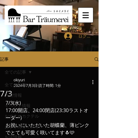
ログイン
記事
全ての記事
okiyuri
全ての記事
2024年7月3日
読了時間: 1分
7/3
入荷情報
7/3(水)
イベント情報
17:00開店、24:00閉店(23:30ラストオ
おすすめカクテル
ーダー)
お祝いにいただいた胡蝶蘭、薄ピンク
おすすめウィスキー
でとても可愛く咲いてます🐧🩷
お店情報