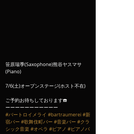
笹原瑞季(Saxophone)熊谷ヤスマサ
(Piano)
7/6(土)オープンステージ(ホスト不在)
ご予約お待ちしております☎️
ーーーーーーーーーーー
#バートロイメライ
#bartraumerei
#新
宿バー
#歌舞伎町バー
#音楽バー
#クラ
シック音楽
#オペラ
#ピアノ
#ピアノバ